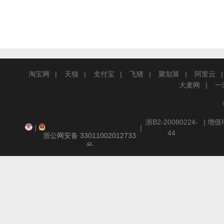
淘宝网
天猫
支付宝
飞猪
聚划算
阿里云
大麦网
一
浙B2-20080224-
| 增
|
|
44
浙公网安备 33011002012733
号