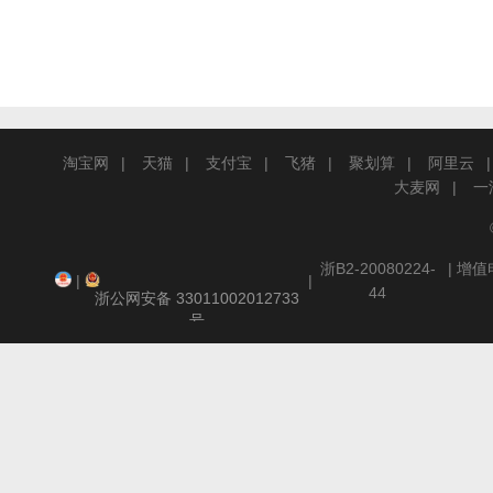
淘宝网
天猫
支付宝
飞猪
聚划算
阿里云
大麦网
一
浙B2-20080224-
| 增
|
|
44
浙公网安备 33011002012733
号