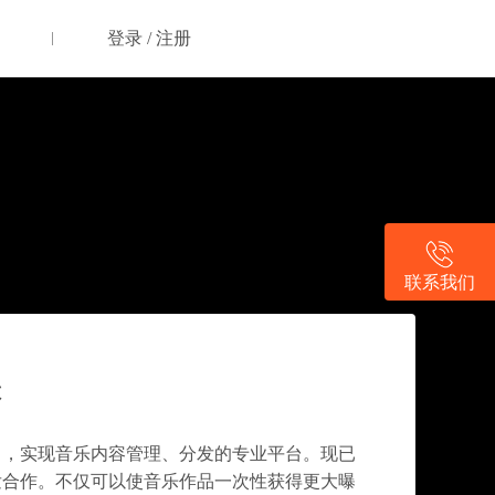
登录 / 注册
联系我们
· 数字音乐新场景
C
」
力，实现音乐内容管理、分发的专业平台。现已
发合作。不仅可以使音乐作品一次性获得更大曝