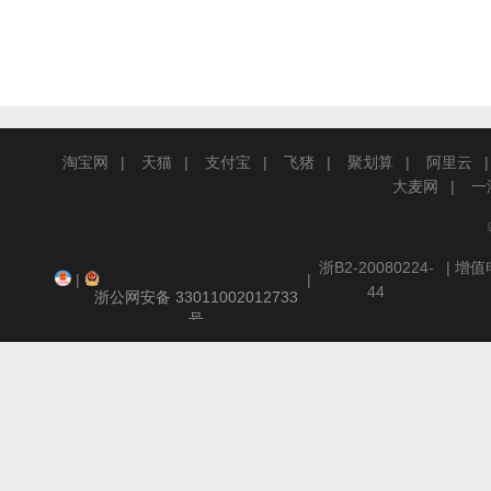
淘宝网
天猫
支付宝
飞猪
聚划算
阿里云
大麦网
一
浙B2-20080224-
| 增
|
|
44
浙公网安备 33011002012733
号