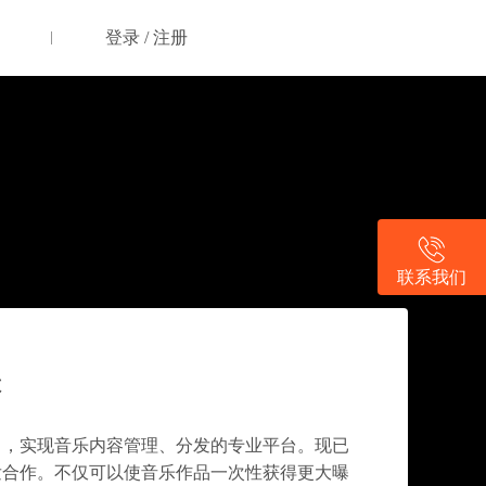
登录 / 注册
联系我们
· 数字音乐新场景
C
」
力，实现音乐内容管理、分发的专业平台。现已
发合作。不仅可以使音乐作品一次性获得更大曝