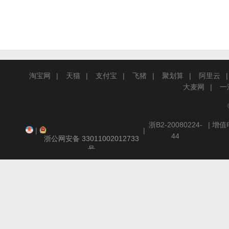
淘宝网
天猫
支付宝
飞猪
聚划算
阿里云
大麦网
一
浙B2-20080224-
| 增
|
|
44
浙公网安备 33011002012733
号