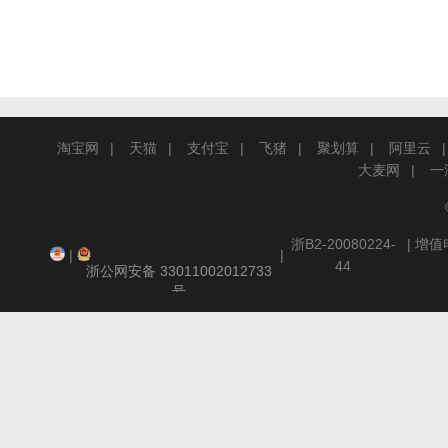
淘宝网
天猫
支付宝
飞猪
聚划算
阿里云
大麦网
一
浙B2-20080224-
| 增
|
|
44
浙公网安备 33011002012733
号