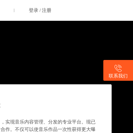
登录 / 注册
联系我们
· 数字音乐新场景
C
」
力，实现音乐内容管理、分发的专业平台。现已
发合作。不仅可以使音乐作品一次性获得更大曝