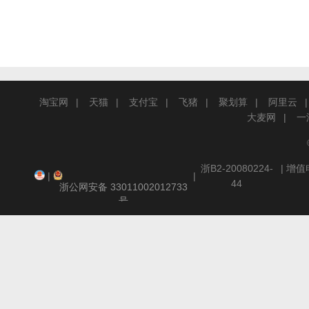
淘宝网
天猫
支付宝
飞猪
聚划算
阿里云
大麦网
一
浙B2-20080224-
| 增
|
|
44
浙公网安备 33011002012733
号